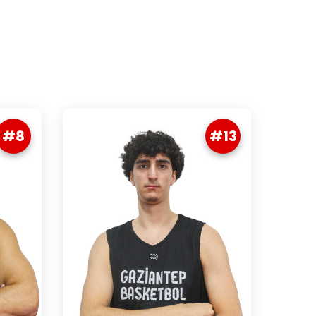
#8
#13