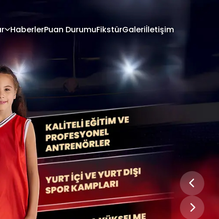
ar
Haberler
Puan Durumu
Fikstür
Galeri
İletişim