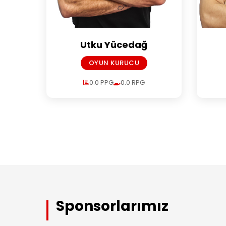
Utku Yücedağ
OYUN KURUCU
0.0 PPG
0.0 RPG
Sponsorlarımız