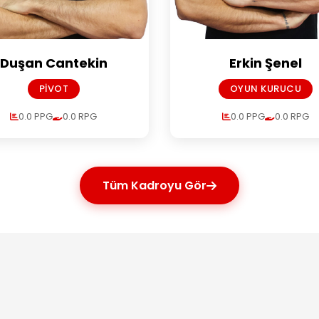
Duşan Cantekin
Erkin Şenel
PIVOT
OYUN KURUCU
0.0 PPG
0.0 RPG
0.0 PPG
0.0 RPG
Tüm Kadroyu Gör