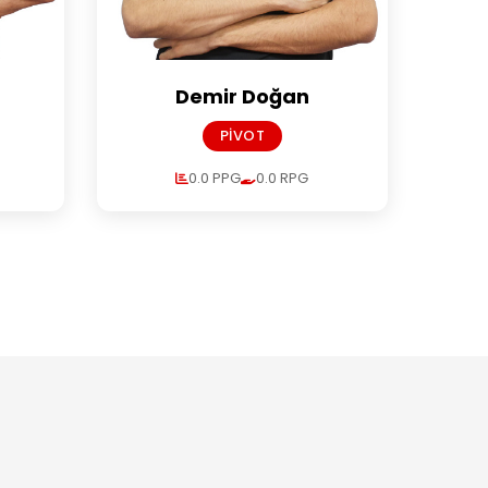
Demir Doğan
PIVOT
0.0 PPG
0.0 RPG