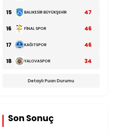
15
47
BALIKESİR BÜYÜKŞEHİR
16
46
FİNAL SPOR
17
46
KAĞITSPOR
18
34
YALOVASPOR
Detaylı Puan Durumu
Son Sonuç