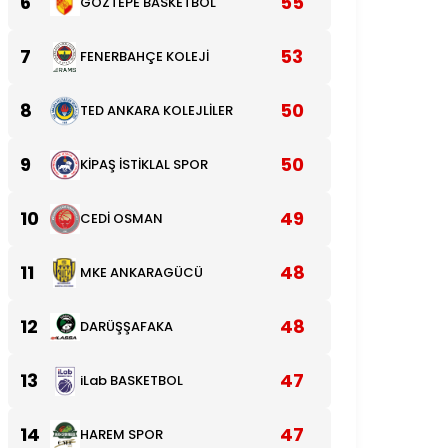
6
55
GÖZTEPE BASKETBOL
7
53
FENERBAHÇE KOLEJİ
8
50
TED ANKARA KOLEJLİLER
9
50
KİPAŞ İSTİKLAL SPOR
10
49
CEDİ OSMAN
11
48
MKE ANKARAGÜCÜ
12
48
DARÜŞŞAFAKA
13
47
iLab BASKETBOL
14
47
HAREM SPOR