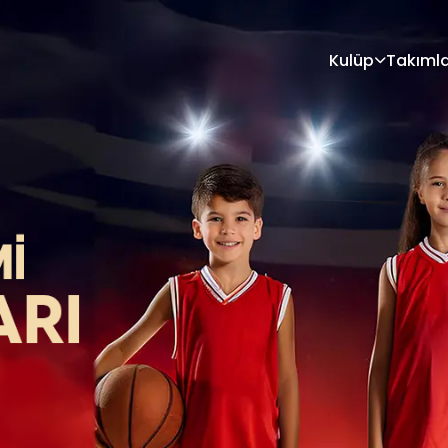
Kulüp
Takıml